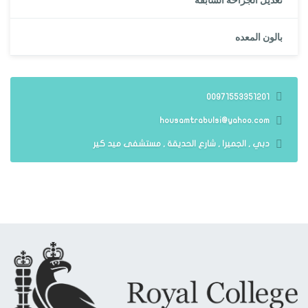
بالون المعده
00971553351201
housamtrabulsi@yahoo.com
دبي , الجميرا , شارع الحديقة , مستشفى ميد كير